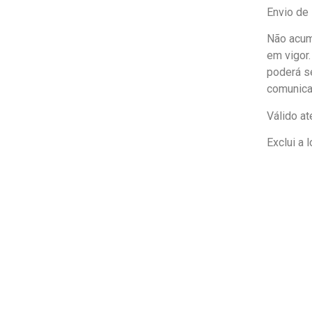
Envio de
Não acum
em vigor
poderá s
comunica
Válido a
Exclui a l