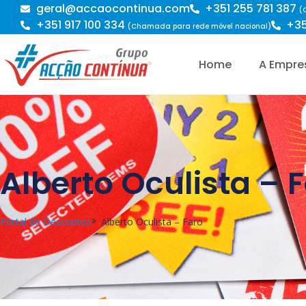
geral@accaocontinua.com
+351 255 781 387
(
+351 917 100 334
+35
(Chamada para rede móvel nacional)
Home
A Empre
Alberto Oculista – 
Portal de Descontos
Alberto Oculista – Faro