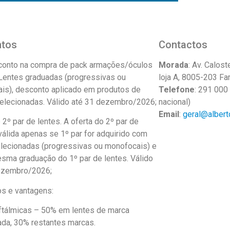
ntos
Contactos
onto na compra de pack armações/óculos
Morada
: Av. Calos
 Lentes graduadas (progressivas ou
loja A, 8005-203 Fa
is), desconto aplicado em produtos de
Telefone
: 291 000
elecionadas. Válido até 31 dezembro/2026;
nacional)
Email
:
geral@albert
 2º par de lentes. A oferta do 2º par de
válida apenas se 1º par for adquirido com
elecionadas (progressivas ou monofocais) e
sma graduação do 1º par de lentes. Válido
ezembro/2026;
s e vantagens:
ftálmicas – 50% em lentes de marca
ada, 30% restantes marcas.