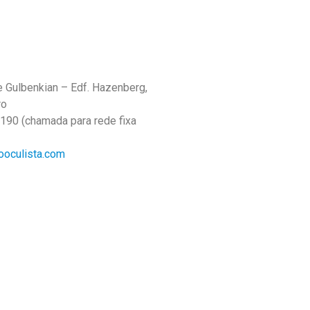
te Gulbenkian – Edf. Hazenberg,
ro
 190 (chamada para rede fixa
ooculista.com