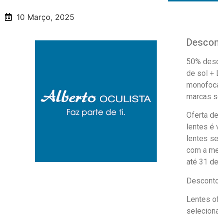
10 Março, 2025
Desco
50% desc
de sol +
monofoca
marcas s
Oferta de
lentes é 
lentes s
com a me
até 31 d
Desconto
Lentes o
selecion