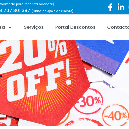
Chamada para rede fixa nacional)
1 707 301 387
(Linha de Apoio ao Cliente)
sa
Serviços
Portal Descontos
Contact
r