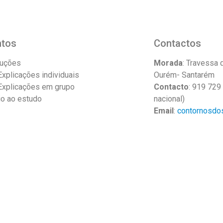
ntos
Contactos
duções
Morada
: Travessa 
xplicações individuais
Ourém- Santarém
xplicações em grupo
Contacto
: 919 729
o ao estudo
nacional)
Email
:
contornosdo