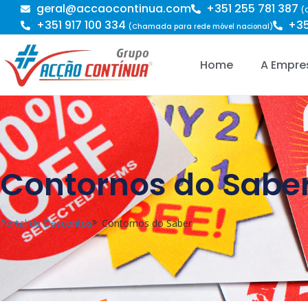
geral@accaocontinua.com
+351 255 781 387
(
+351 917 100 334
+35
(Chamada para rede móvel nacional)
Home
A Empre
Contornos do Sabe
Portal de Descontos
Contornos do Saber