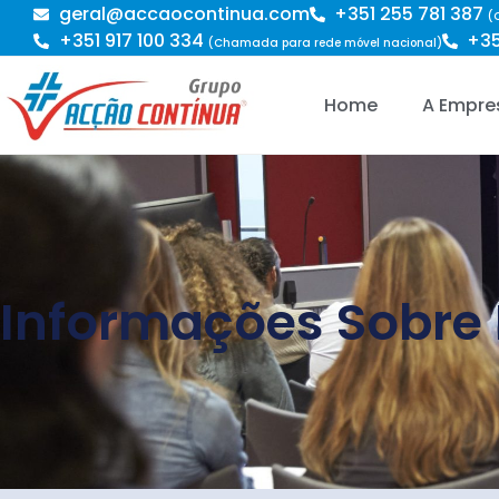
geral@accaocontinua.com
+351 255 781 387
(
+351 917 100 334
+35
(Chamada para rede móvel nacional)
Home
A Empre
Informações Sobre