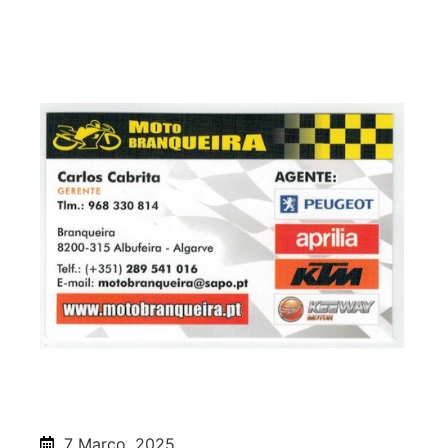
7 Março, 2025