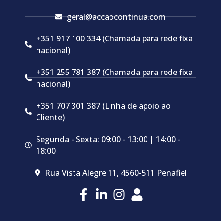
geral@accaocontinua.com
+351 917 100 334 (Chamada para rede fixa
nacional)
+351 255 781 387 (Chamada para rede fixa
nacional)
+351 707 301 387 (Linha de apoio ao
Cliente)
Segunda - Sexta: 09:00 - 13:00 | 14:00 -
18:00
Rua Vista Alegre 11, 4560-511 Penafiel