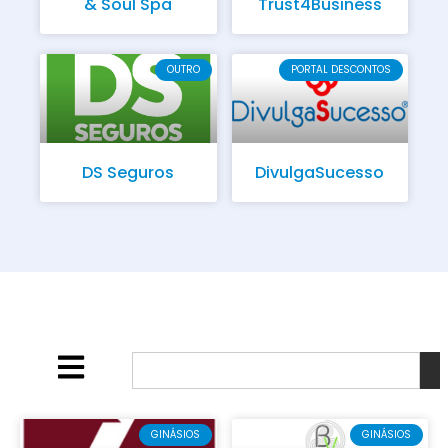
& Soul Spa
Trust4Business
OUTRO
PORTAL DESCONTOS
DS Seguros
DivulgaSucesso
GINÁSIOS
GINÁSIOS