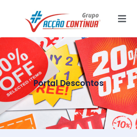
Portal Descontos