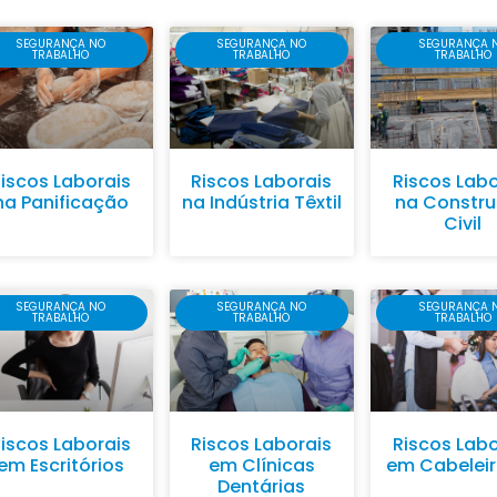
SEGURANÇA NO
SEGURANÇA NO
SEGURANÇA 
TRABALHO
TRABALHO
TRABALHO
iscos Laborais
Riscos Laborais
Riscos Labo
na Panificação
na Indústria Têxtil
na Constr
Civil
SEGURANÇA NO
SEGURANÇA NO
SEGURANÇA 
TRABALHO
TRABALHO
TRABALHO
iscos Laborais
Riscos Laborais
Riscos Labo
em Escritórios
em Clínicas
em Cabeleir
Dentárias