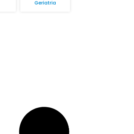
Geriatria
NO
SEGURANÇA NO
TRABALHO
o de
Riscos Biológicos
ça
NO
SEGURANÇA NO
TRABALHO