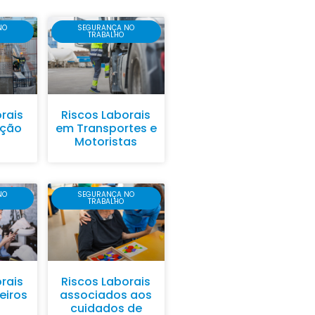
NO
SEGURANÇA NO
TRABALHO
rais
Riscos Laborais
ução
em Transportes e
Motoristas
NO
SEGURANÇA NO
TRABALHO
rais
Riscos Laborais
eiros
associados aos
cuidados de