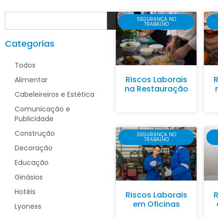
SEGURANÇA NO
TRABALHO
Categorias
Todos
Riscos Laborais
R
Alimentar
na Restauração
Cabeleireiros e Estética
Comunicação e
Publicidade
Construção
SEGURANÇA NO
TRABALHO
Decoração
Educação
Ginásios
Hotéis
Riscos Laborais
R
em Oficinas
Lyoness