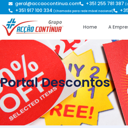
geral@accaocontinua.com
+351 255 781 387
(
+351 917 100 334
+35
(Chamada para rede móvel nacional)
Home
A Empre
Portal Descontos