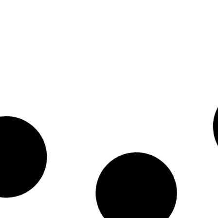
Normas de
Segurança em
Equipament
Segurança na
Equipamentos de
Proteçã
Utilização de
Trabalho
Coletiva (E
Máquinas /
quipamentos de
Trabalho