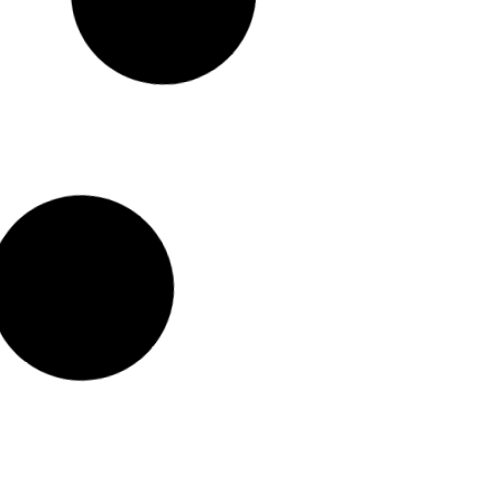
os de
Equipamentos de
o
Proteção
PC’s)
Individual (EPI’s)