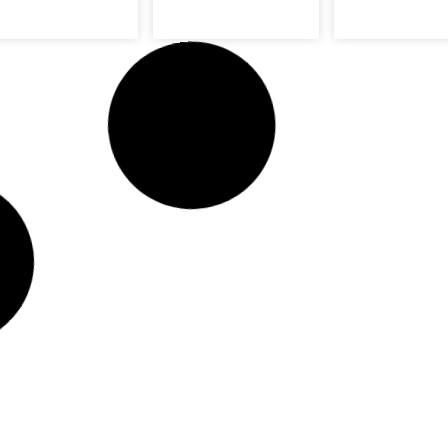
SEGURANÇA NO
SEGURANÇA NO
SEGURANÇA 
TRABALHO
TRABALHO
TRABALHO
Normas de
Acidentes de
Sinalizaçã
Segurança na
Trabalho e
Seguran
utilização de
Doenças
andaimes
Profissionais
SEGURANÇA NO
SEGURANÇA NO
SEGURANÇA 
TRABALHO
TRABALHO
TRABALHO